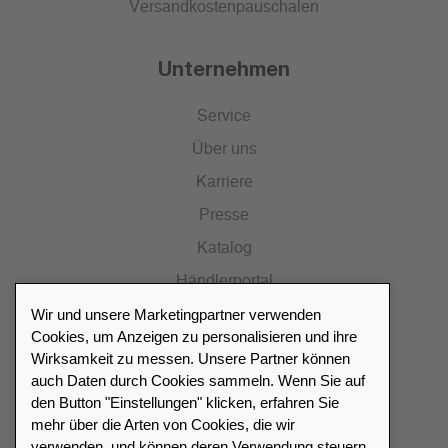
Versandkostenpauschalen
Unternehmen
Service
Über uns
Karriere
Presse
Katalog
Händlerportal
Wir und unsere Marketingpartner verwenden
Cookies, um Anzeigen zu personalisieren und ihre
Wirksamkeit zu messen. Unsere Partner können
auch Daten durch Cookies sammeln. Wenn Sie auf
Händlerverzeichnis
den Button "Einstellungen" klicken, erfahren Sie
mehr über die Arten von Cookies, die wir
Meinen Leuchtturm Händler finden
verwenden, und können deren Verwendung steuern.