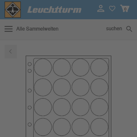
0
suchen
Alle Sammelwelten