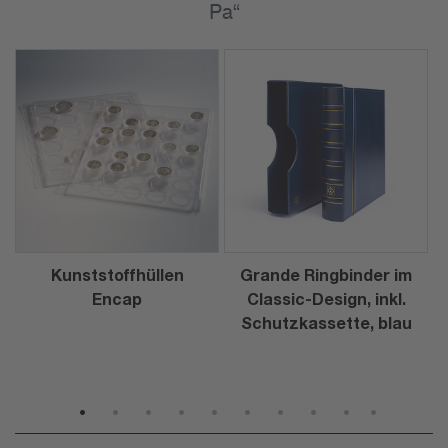
Pa“
Kunststoffhüllen
Grande Ringbinder im
Encap
Classic-Design, inkl.
Schutzkassette, blau
1
2
3
4
5
6
7
8
9
10