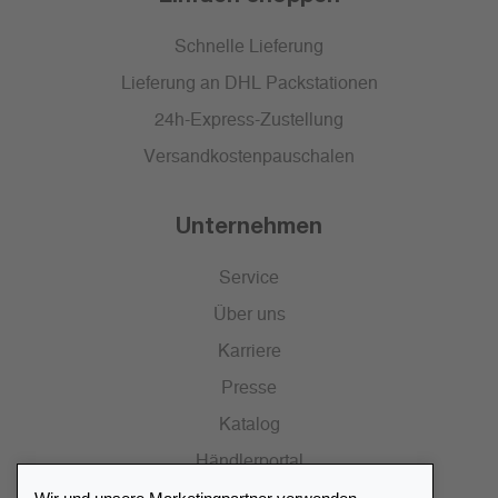
Schnelle Lieferung
Lieferung an DHL Packstationen
24h-Express-Zustellung
Versandkostenpauschalen
Unternehmen
Service
Über uns
Karriere
Presse
Katalog
Händlerportal