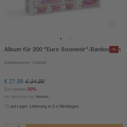
1
2
Album für 200 "Euro Souvenir"-Banknoten
%
Artikelnummer:
358046
€ 27,99
€ 34,99
Sie sparen
20%
inkl. MwSt und zzgl.
Versand
auf Lager, Lieferung in 2-4 Werktagen