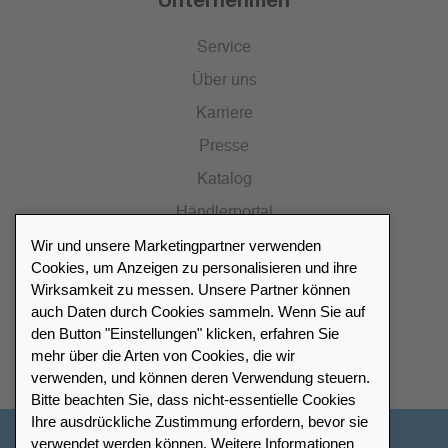
Service
Über uns
Karriere
Presse
Katalog
Händlerportal
Wir und unsere Marketingpartner verwenden
Cookies, um Anzeigen zu personalisieren und ihre
Wirksamkeit zu messen. Unsere Partner können
auch Daten durch Cookies sammeln. Wenn Sie auf
Händlerverzeichnis
den Button "Einstellungen" klicken, erfahren Sie
mehr über die Arten von Cookies, die wir
Meinen Leuchtturm Händler finden
verwenden, und können deren Verwendung steuern.
Bitte beachten Sie, dass nicht-essentielle Cookies
Ihre ausdrückliche Zustimmung erfordern, bevor sie
verwendet werden können. Weitere Informationen
Deutschland